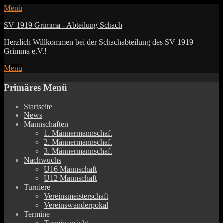
Menü
SV 1919 Grimma - Abteilung Schach
Herzlich Willkommen bei der Schachabteilung des SV 1919
Grimma e.V.!
Menü
Primäres Menü
Zum
Startseite
Inhalt
News
springen
Mannschaften
1. Männermannschaft
2. Männermannschaft
3. Männermannschaft
Nachwuchs
U16 Mannschaft
U12 Mannschaft
Turniere
Vereinsmeisterschaft
Vereinswanderpokal
Termine
Terminansicht