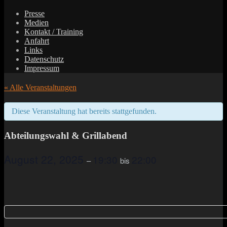
Zum
Presse
Inhalt
Medien
springen
Kontakt / Training
Anfahrt
Links
Datenschutz
Impressum
« Alle Veranstaltungen
Diese Veranstaltung hat bereits stattgefunden.
Abteilungswahl & Grillabend
August 22, 2025
19:30
22:00
–
bis