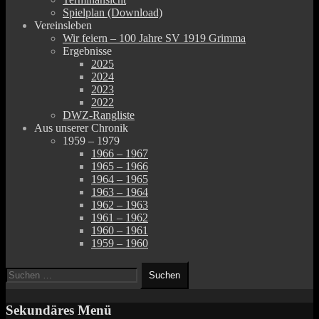
Spielplan (Download)
Vereinsleben
Wir feiern – 100 Jahre SV 1919 Grimma
Ergebnisse
2025
2024
2023
2022
DWZ-Rangliste
Aus unserer Chronik
1959 – 1979
1966 – 1967
1965 – 1966
1964 – 1965
1963 – 1964
1962 – 1963
1961 – 1962
1960 – 1961
1959 – 1960
Suchen
Suchen
nach:
Sekundäres Menü