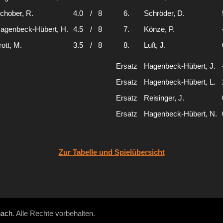
chober, R.
4.0
/
8
6.
Schröder, D.
agenbeck-Hübert, H.
4.5
/
8
7.
Könze, P.
rott, M.
3.5
/
8
8.
Luft, J.
Ersatz
Hagenbeck-Hübert, J.
Ersatz
Hagenbeck-Hübert, L.
Ersatz
Reisinger, J.
Ersatz
Hagenbeck-Hübert, N.
Zur Tabelle und Spielübersicht
hach
. Alle Rechte vorbehalten.