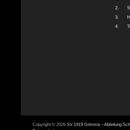
2.
S
3.
H
4.
T
Copyright © 2026
SV 1919 Grimma – Abteilung Sc