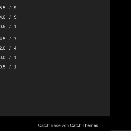
5.5
/
9
4.0
/
9
0.5
/
1
4.5
/
7
2.0
/
4
0.0
/
1
0.5
/
1
Catch Base von
Catch Themes