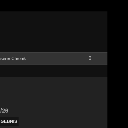
Suchen
serer Chronik
/26
RGEBNIS