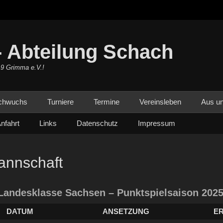
 Abteilung Schach
19 Grimma e.V.!
chwuchs
Turniere
Termine
Vereinsleben
Aus un
nfahrt
Links
Datenschutz
Impressum
annschaft
 Landesklasse Sachsen – Punktspielsaison 2025
DATUM
ANSETZUNG
E