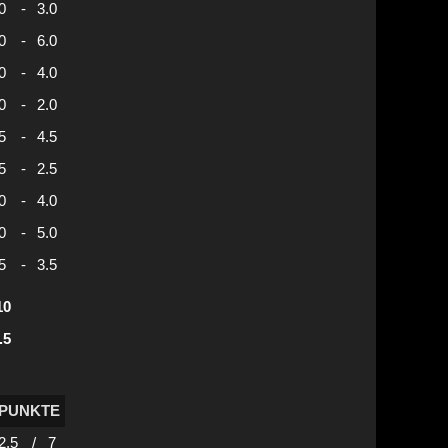
0
-
3.0
0
-
6.0
0
-
4.0
0
-
2.0
5
-
4.5
5
-
2.5
0
-
4.0
0
-
5.0
5
-
3.5
10
.5
PUNKTE
2.5
/
7