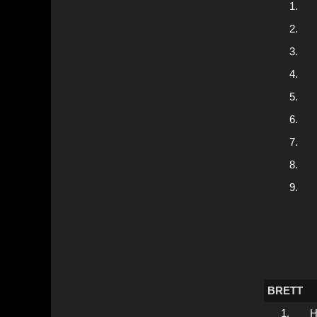
1.
2.
3.
4.
5.
6.
7.
8.
9.
BRETT
1.
H