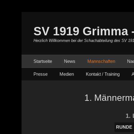
SV 1919 Grimma -
Herzlich Willkommen bei der Schachabteilung des SV 19
Primäres Menü
Zum
Startseite
News
Mannschaften
Na
Inhalt
Sekundäres Menü
Zum
springen
Presse
Medien
Kontakt / Training
A
Inhalt
springen
1. Männerm
1.
RUNDE