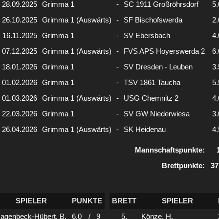
28.09.2025
Grimma 1
-
SC 1911 Großröhrsdorf
5.
26.10.2025
Grimma 1 (Auswärts)
-
SF Bischofswerda
2.
16.11.2025
Grimma 1
-
SV Ebersbach
4.
07.12.2025
Grimma 1 (Auswärts)
-
FVS APS Hoyerswerda 2
6.
18.01.2026
Grimma 1
-
SV Dresden - Leuben
3.
01.02.2026
Grimma 1
-
TSV 1861 Taucha
5.
01.03.2026
Grimma 1 (Auswärts)
-
USG Chemnitz 2
4.
22.03.2026
Grimma 1
-
SV GW Niederwiesa
3.
26.04.2026
Grimma 1 (Auswärts)
-
SK Heidenau
4.
Mannschaftspunkte:
Brettpunkte:
37
SPIELER
PUNKTE
BRETT
SPIELER
agenbeck-Hübert, B.
6.0
/
9
5.
Könze, H.