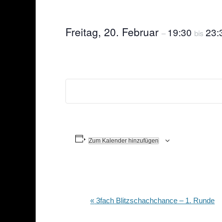
Freitag, 20. Februar
19:30
23:
–
bis
Zum Kalender hinzufügen
Veranstaltung-
«
3fach Blitzschachchance – 1. Runde
Navigation