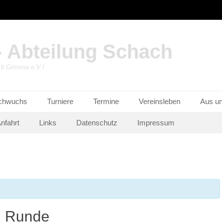
 Abteilung Schach
19 Grimma e.V.!
chwuchs
Turniere
Termine
Vereinsleben
Aus un
nfahrt
Links
Datenschutz
Impressum
1. Runde