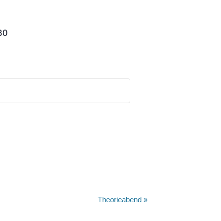
30
Theorieabend
»