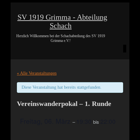
SV 1919 Grimma - Abteilung
Schach
Herzlich Willkommen bei der Schachabteilung des SV 1919
Grimma e.V.!
« Alle Veranstaltungen
Diese Veranstaltung hat bereits stattgefunden.
Vereinswanderpokal – 1. Runde
Freitag, 06. März
19:30
22:00
–
bis