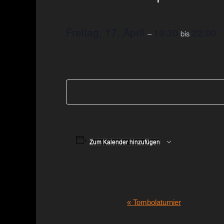
Freitag, 17. April
19:30
22:00
–
bis
Zum Kalender hinzufügen
Veranstaltung-
«
Tombolaturnier
Navigation