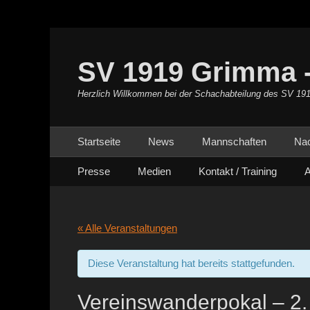
SV 1919 Grimma -
Herzlich Willkommen bei der Schachabteilung des SV 19
Primäres Menü
Zum
Startseite
News
Mannschaften
Na
Inhalt
Sekundäres Menü
Zum
springen
Presse
Medien
Kontakt / Training
A
Inhalt
springen
« Alle Veranstaltungen
Diese Veranstaltung hat bereits stattgefunden.
Vereinswanderpokal – 2