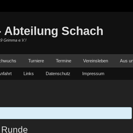
 Abteilung Schach
19 Grimma e.V.!
chwuchs
Turniere
Termine
Vereinsleben
Aus un
nfahrt
Links
Datenschutz
Impressum
. Runde