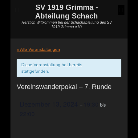
SV 1919 Grimma -
Abteilung Schach
Herzlich Willkommen bei der Schachabteilung des SV
1919 Grimma e.V.!
« Alle Veranstaltungen
Diese Veranstaltung hat bereits
stattgefunden.
Vereinswanderpokal – 7. Runde
Dezember 13, 2024
19:30
–
bis
22:00