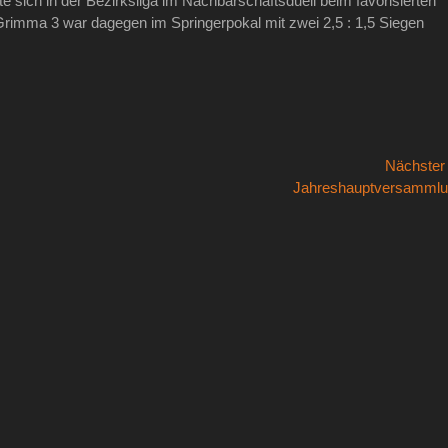
sich in der Bezirksliga im Nachbarschaftsduell beim favorisierten
Grimma 3 war dagegen im Springerpokal mit zwei 2,5 : 1,5 Siegen
Nächste
Nächster
Jahreshauptversamml
Beitrag: