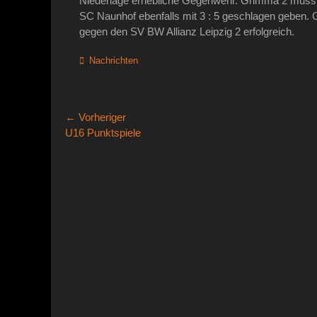
Niederlage erhebliche Gegenwehr. Grimma 2 musste 
SC Naunhof ebenfalls mit 3 : 5 geschlagen geben. 
gegen den SV BW Allianz Leipzig 2 erfolgreich.
Kategorien
Nachrichten
Beitragsnavigation
← Vorheriger
Vorheriger
U16 Punktspiele
Beitrag: