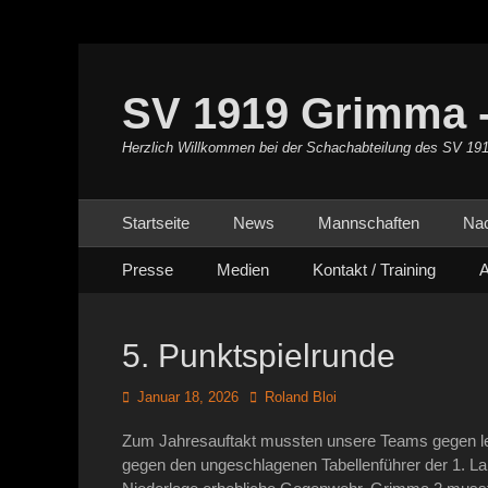
SV 1919 Grimma -
Herzlich Willkommen bei der Schachabteilung des SV 19
Primäres Menü
Zum
Startseite
News
Mannschaften
Na
Inhalt
Sekundäres Menü
Zum
springen
Presse
Medien
Kontakt / Training
A
Inhalt
springen
5. Punktspielrunde
Posted
Autor
Januar 18, 2026
Roland Bloi
on
Zum Jahresauftakt mussten unsere Teams gegen lei
gegen den ungeschlagenen Tabellenführer der 1. L