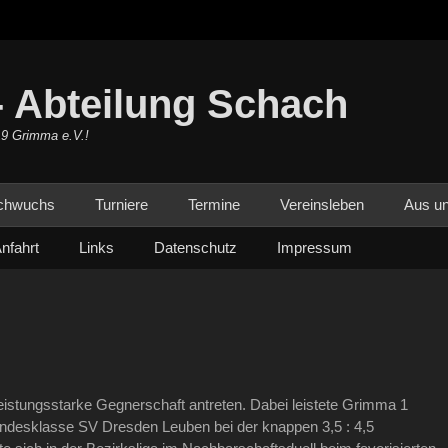
 Abteilung Schach
19 Grimma e.V.!
chwuchs
Turniere
Termine
Vereinsleben
Aus un
nfahrt
Links
Datenschutz
Impressum
stungsstarke Gegnerschaft antreten. Dabei leistete Grimma 1
andesklasse SV Dresden Leuben bei der knappen 3,5 : 4,5