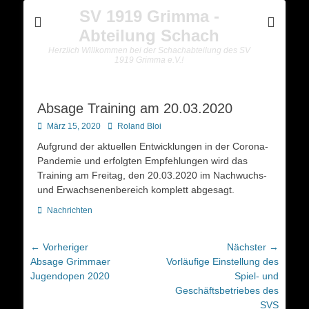
SV 1919 Grimma -
Abteilung Schach
Herzlich Willkommen bei der Schachabteilung des SV
1919 Grimma e.V.!
Absage Training am 20.03.2020
Posted
Autor
März 15, 2020
Roland Bloi
on
Aufgrund der aktuellen Entwicklungen in der Corona-
Pandemie und erfolgten Empfehlungen wird das
Training am Freitag, den 20.03.2020 im Nachwuchs-
und Erwachsenenbereich komplett abgesagt.
Kategorien
Nachrichten
Beitragsnavigation
← Vorheriger
Nächster →
Vorheriger
Nächster
Absage Grimmaer
Vorläufige Einstellung des
Beitrag:
Beitrag:
Jugendopen 2020
Spiel- und
Geschäftsbetriebes des
SVS