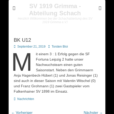
SV 1919 Grimma -
Abteilung Schach
Herzlich Willkommen bei der Schachabteilung des SV
1919 Grimma e.V.!
BK U12
Posted
Autor
September 21, 2019
Torsten Bloi
M
on
it einem 3 : 1 Erfolg gegen die SF
Fortuna Leipzig 2 hatte unser
Nachwuchsteam einen guten
Saisonstart. Neben den Grimmaern
Anja Hagenbeck-Hübert (1) und Jonas Reisinger (1)
sind auch in dieser Saison mit Valentin Witschel (0)
und Franz Grohmann (1) zwei Gastspieler vom
Falkenhainer SV 1898 im Einsatz.
Kategorien
Nachrichten
Beitragsnavigation
← Vorheriger
Nächster →