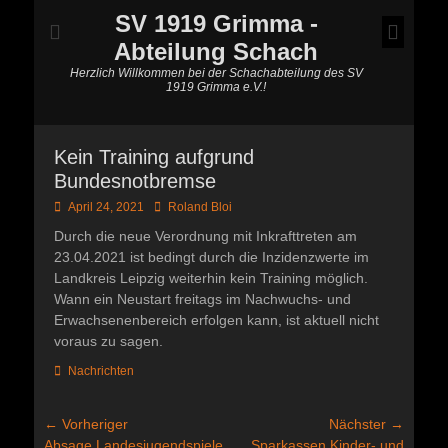
SV 1919 Grimma -
Abteilung Schach
Herzlich Willkommen bei der Schachabteilung des SV
1919 Grimma e.V.!
Kein Training aufgrund
Bundesnotbremse
Posted
Autor
April 24, 2021
Roland Bloi
on
Durch die neue Verordnung mit Inkrafttreten am
23.04.2021 ist bedingt durch die Inzidenzwerte im
Landkreis Leipzig weiterhin kein Training möglich.
Wann ein Neustart freitags im Nachwuchs- und
Erwachsenenbereich erfolgen kann, ist aktuell nicht
voraus zu sagen.
Kategorien
Nachrichten
Beitragsnavigation
← Vorheriger
Nächster →
Vorheriger
Nächster
Absage Landesjugendspiele
Sparkassen Kinder- und