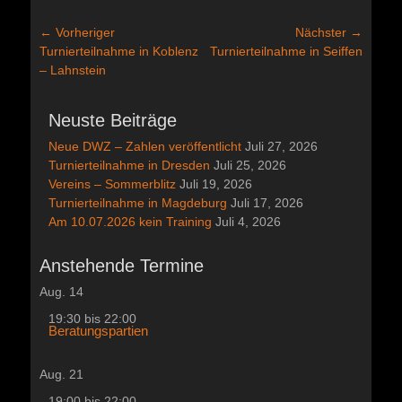
Beitragsnavigation
← Vorheriger
Nächster →
Vorheriger
Nächster
Turnierteilnahme in Koblenz
Turnierteilnahme in Seiffen
Beitrag:
Beitrag:
– Lahnstein
Neuste Beiträge
Neue DWZ – Zahlen veröffentlicht
Juli 27, 2026
Turnierteilnahme in Dresden
Juli 25, 2026
Vereins – Sommerblitz
Juli 19, 2026
Turnierteilnahme in Magdeburg
Juli 17, 2026
Am 10.07.2026 kein Training
Juli 4, 2026
Anstehende Termine
Aug.
14
19:30
bis
22:00
Beratungspartien
Aug.
21
19:00
bis
22:00