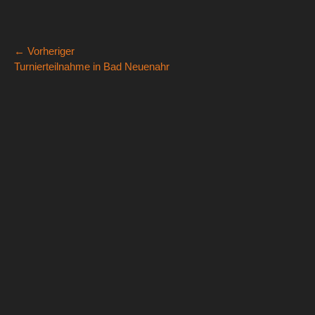
Beitragsnavigation
← Vorheriger
Vorheriger
Nä
Turnierteilnahme in Bad Neuenahr
Beitrag:
Bei