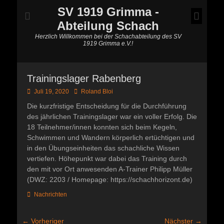
SV 1919 Grimma -
Abteilung Schach
Herzlich Willkommen bei der Schachabteilung des SV
1919 Grimma e.V.!
Trainingslager Rabenberg
Posted
Autor
Juli 19, 2020
Roland Bloi
on
Die kurzfristige Entscheidung für die Durchführung
des jährlichen Trainingslager war ein voller Erfolg. Die
18 Teilnehmer/innen konnten sich beim Kegeln,
Schwimmen und Wandern körperlich ertüchtigen und
in den Übungseinheiten das schachliche Wissen
vertiefen. Höhepunkt war dabei das Training durch
den mit vor Ort anwesenden A-Trainer Philipp Müller
(DWZ: 2203 / Homepage: https://schachhorizont.de)
Kategorien
Nachrichten
Beitragsnavigation
← Vorheriger
Nächster →