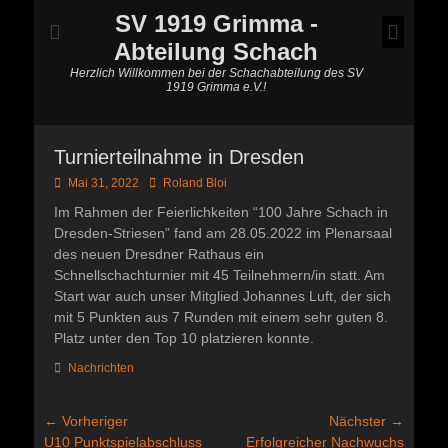
SV 1919 Grimma -
Abteilung Schach
Herzlich Willkommen bei der Schachabteilung des SV
1919 Grimma e.V.!
Turnierteilnahme in Dresden
Posted
Autor
Mai 31, 2022
Roland Bloi
on
Im Rahmen der Feierlichkeiten “100 Jahre Schach in
Dresden-Striesen” fand am 28.05.2022 im Plenarsaal
des neuen Dresdner Rathaus ein
Schnellschachturnier mit 45 Teilnehmern/in statt. Am
Start war auch unser Mitglied Johannes Luft, der sich
mit 5 Punkten aus 7 Runden mit einem sehr guten 8.
Platz unter den Top 10 platzieren konnte.
Kategorien
Nachrichten
Beitragsnavigation
← Vorheriger
Nächster →
Vorheriger
Nächster
U10 Punktspielabschluss
Erfolgreicher Nachwuchs