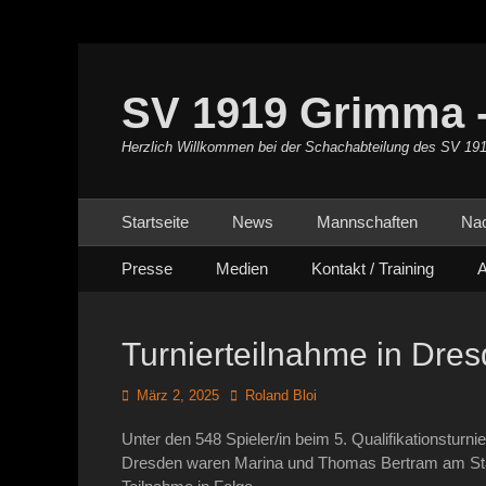
SV 1919 Grimma -
Herzlich Willkommen bei der Schachabteilung des SV 19
Primäres Menü
Zum
Startseite
News
Mannschaften
Na
Inhalt
Sekundäres Menü
Zum
springen
Presse
Medien
Kontakt / Training
A
Inhalt
springen
Turnierteilnahme in Dre
Posted
Autor
März 2, 2025
Roland Bloi
on
Unter den 548 Spieler/in beim 5. Qualifikationstur
Dresden waren Marina und Thomas Bertram am Start.