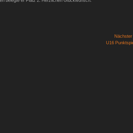
en belegte er Platz 2. Herzlichen Glückwunsch.
Nächste
Nächster
U16 Punktspi
Beitrag: