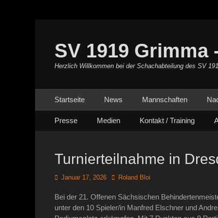
SV 1919 Grimma -
Herzlich Willkommen bei der Schachabteilung des SV 19
Primäres Menü
Zum
Startseite
News
Mannschaften
Na
Inhalt
Sekundäres Menü
Zum
springen
Presse
Medien
Kontakt / Training
A
Inhalt
springen
Turnierteilnahme in Dre
Posted
Autor
Januar 17, 2026
Roland Bloi
on
Bei der 21. Offenen Sächsischen Behindertenmeist
unter den 10 Spieler/in Manfred Elschner und Andre