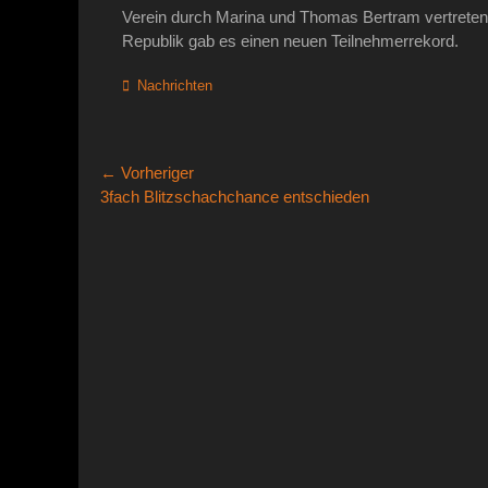
Verein durch Marina und Thomas Bertram vertreten.
Republik gab es einen neuen Teilnehmerrekord.
Kategorien
Nachrichten
Beitragsnavigation
← Vorheriger
Vorheriger
3fach Blitzschachchance entschieden
Beitrag: