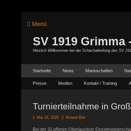
Menü
SV 1919 Grimma -
Herzlich Willkommen bei der Schachabteilung des SV 19
Primäres Menü
Zum
Startseite
News
Mannschaften
Na
Inhalt
Sekundäres Menü
Zum
springen
Presse
Medien
Kontakt / Training
A
Inhalt
springen
Turnierteilnahme in Gro
Posted
Autor
Mai 18, 2025
Roland Bloi
on
Bei der 32.offenen Oberlausitzer Einzelmeistersch