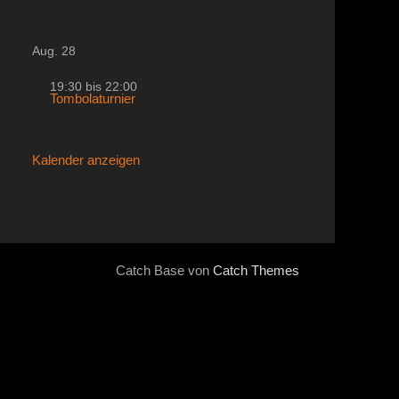
Aug.
28
19:30
bis
22:00
Tombolaturnier
Kalender anzeigen
Catch Base von
Catch Themes