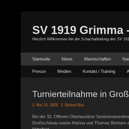
SV 1919 Grimma -
Herzlich Willkommen bei der Schachabteilung des SV 19
Primäres Menü
Zum
Startseite
News
Mannschaften
Na
Inhalt
Sekundäres Menü
Zum
springen
Presse
Medien
Kontakt / Training
A
Inhalt
springen
Turnierteilnahme in Gro
Posted
Autor
Mai 10, 2026
Roland Bloi
on
Bei der 33. Offenen Oberlausitzer Senioreneinzelme
Großschönau waren Marina und Thomas Bertram am 