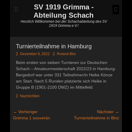
SV 1919 Grimma -
Abteilung Schach
Herzlich Willkommen bei der Schachabteilung des SV
1919 Grimma e.V.!
Turnierteilnahme in Hamburg
Posted
Autor
Dezember 8, 2022
Roland Bloi
on
Beim ersten von sieben Turnieren zur Deutschen
Schach – Amateurmeisterschaft 2022/23 in Hamburg-
Bergedorf war unter 331 Teilnehmer/in Heike Könze
am Start. Nach 5 Runden platzierte sich Heike in
Gruppe B (1901-2100 DWZ) im Mittelfeld.
Kategorien
Nachrichten
Beitragsnavigation
← Vorheriger
Nächster →
Vorheriger
Nächster
Grimma 1 souverän
Turnierteilnahme in Binz
Beitrag:
Beitrag: