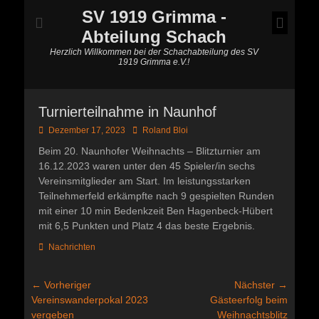
SV 1919 Grimma -
Abteilung Schach
Herzlich Willkommen bei der Schachabteilung des SV
1919 Grimma e.V.!
Turnierteilnahme in Naunhof
Posted
Autor
Dezember 17, 2023
Roland Bloi
on
Beim 20. Naunhofer Weihnachts – Blitzturnier am
16.12.2023 waren unter den 45 Spieler/in sechs
Vereinsmitglieder am Start. Im leistungsstarken
Teilnehmerfeld erkämpfte nach 9 gespielten Runden
mit einer 10 min Bedenkzeit Ben Hagenbeck-Hübert
mit 6,5 Punkten und Platz 4 das beste Ergebnis.
Kategorien
Nachrichten
Beitragsnavigation
← Vorheriger
Nächster →
Vorheriger
Nächster
Vereinswanderpokal 2023
Gästeerfolg beim
Beitrag:
Beitrag:
vergeben
Weihnachtsblitz