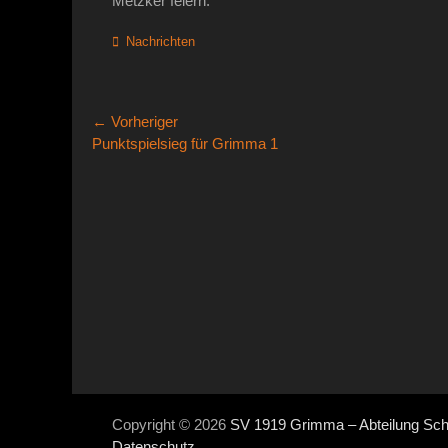
Metzker feiern.
Kategorien
Nachrichten
Beitragsnavigation
← Vorheriger
Vorheriger
Punktspielsieg für Grimma 1
Beitrag:
Copyright © 2026
SV 1919 Grimma – Abteilung Sc
Datenschutz