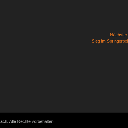
Nächste
Nächster
Sieg im Springerpo
Beitrag:
hach
. Alle Rechte vorbehalten.