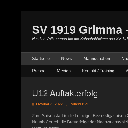
SV 1919 Grimma -
Herzlich Willkommen bei der Schachabteilung des SV 19
Primäres Menü
Zum
Startseite
News
Mannschaften
Na
Inhalt
Sekundäres Menü
Zum
springen
Presse
Medien
Kontakt / Training
A
Inhalt
springen
U12 Auftakterfolg
Posted
Autor
Oktober 8, 2022
Roland Bloi
on
Zum Saisonstart in die Leipziger Bezirksligasaiso
Naunhof durch die Bretterfolge der Nachwuchsspiele