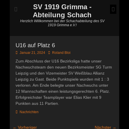
SV 1919 Grimma -
Abteilung Schach
Herzlich Willkommen bei der Schachabteilung des SV
1919 Grimma e.V.!
U16 auf Platz 6
Posted
Autor
Januar 21, 2024
Roland Bloi
on
Zum Abschluss der U16 Bezirksliga hatte unser
Nachwuchsteam den neuen Bezirksmeister SG Turm
Leipzig und den Vizemeister SV Weißblau Allianz
Leipzig zu Gast. Beide Punktspiele wurden mit 1 : 3
verloren. Am Ende belegte unser Nachwuchs unter
12 Mannschaften einen leistungsgerechten 6. Platz.
Erfolgreichster Teamplayer war Elias Klier mit 9
Punkten aus 11 Partien.
Kategorien
Nachrichten
Beitragsnavigation
← Vorheriger
Nächster →