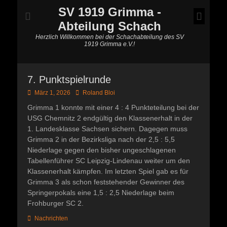
SV 1919 Grimma -
Abteilung Schach
Herzlich Willkommen bei der Schachabteilung des SV
1919 Grimma e.V.!
7. Punktspielrunde
Posted
Autor
März 1, 2026
Roland Bloi
on
Grimma 1 konnte mit einer 4 : 4 Punkteteilung bei der
USG Chemnitz 2 endgültig den Klassenerhalt in der
1. Landesklasse Sachsen sichern. Dagegen muss
Grimma 2 in der Bezirksliga nach der 2,5 : 5,5
Niederlage gegen den bisher ungeschlagenen
Tabellenführer SC Leipzig-Lindenau weiter um den
Klassenerhalt kämpfen. Im letzten Spiel gab es für
Grimma 3 als schon feststehender Gewinner des
Springerpokals eine 1,5 : 2,5 Niederlage beim
Frohburger SC 2.
Kategorien
Nachrichten