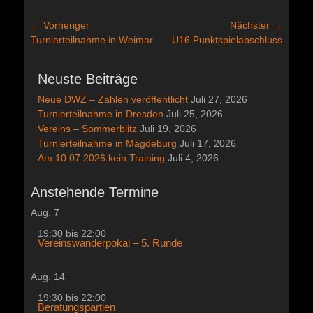
Beitragsnavigation
← Vorheriger
Nächster →
Vorheriger
Nächster
Turnierteilnahme in Weimar
U16 Punktspielabschluss
Beitrag:
Beitrag:
Neuste Beiträge
Neue DWZ – Zahlen veröffentlicht
Juli 27, 2026
Turnierteilnahme in Dresden
Juli 25, 2026
Vereins – Sommerblitz
Juli 19, 2026
Turnierteilnahme in Magdeburg
Juli 17, 2026
Am 10.07.2026 kein Training
Juli 4, 2026
Anstehende Termine
Aug.
7
19:30
bis
22:00
Vereinswanderpokal – 5. Runde
Aug.
14
19:30
bis
22:00
Beratungspartien