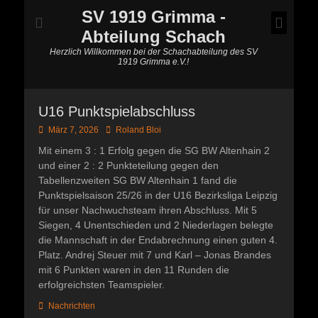
SV 1919 Grimma -
Abteilung Schach
Herzlich Willkommen bei der Schachabteilung des SV
1919 Grimma e.V.!
U16 Punktspielabschluss
Posted
Autor
März 7, 2026
Roland Bloi
on
Mit einem 3 : 1 Erfolg gegen die SG BW Altenhain 2
und einer 2 : 2 Punkteteilung gegen den
Tabellenzweiten SG BW Altenhain 1 fand die
Punktspielsaison 25/26 in der U16 Bezirksliga Leipzig
für unser Nachwuchsteam ihren Abschluss. Mit 5
Siegen, 4 Unentschieden und 2 Niederlagen belegte
die Mannschaft in der Endabrechnung einen guten 4.
Platz. Andrej Steuer mit 7 und Karl – Jonas Brandes
mit 6 Punkten waren in den 11 Runden die
erfolgreichsten Teamspieler.
Kategorien
Nachrichten